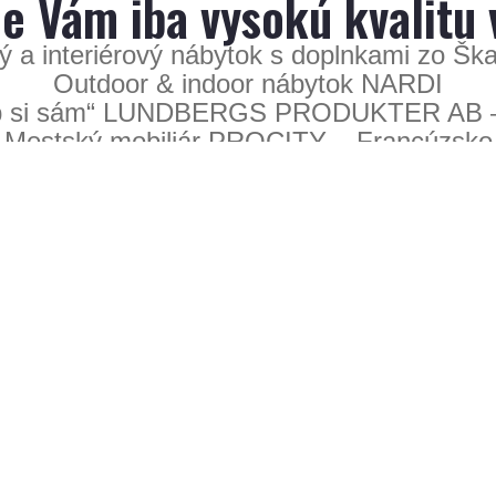
 Vám iba vysokú kvalitu 
 a interiérový nábytok s doplnkami zo Šk
Outdoor & indoor nábytok NARDI
rob si sám“ LUNDBERGS PRODUKTER AB – p
Mestský mobiliár PROCITY – Francúzsko
ú ponuku nájdete v našo
Katalógy nábytku