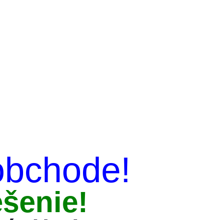
obchode!
šenie!