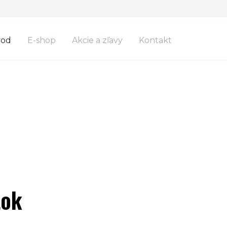
vod
E-shop
Akcie a zľavy
Kontakt
INÁVIA
tok