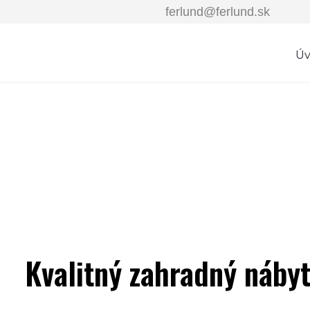
ferlund@ferlund.sk
Ú
LUND ŠKAND
Kvalitný zahradný náby