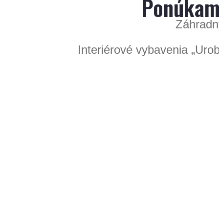
Ponúkame
Záhradný
Interiérové vybavenia „U
Kompletn