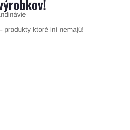
výrobkov!
andinávie
rodukty ktoré iní nemajú!
m
e-shope
.