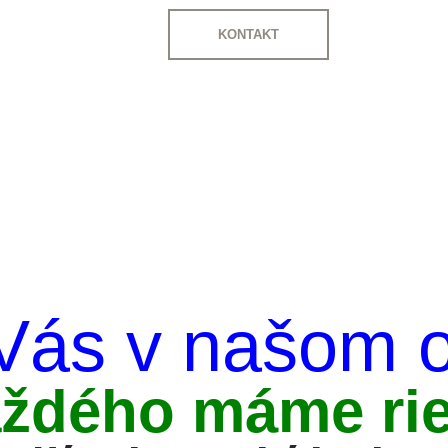
KONTAKT
Vás v našom 
aždého máme rie