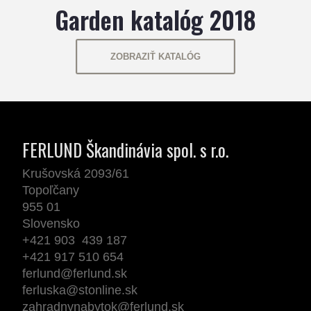
Garden katalóg 2018
ZOBRAZIŤ KATALÓG
FERLUND Škandinávia spol. s r.o.
Krušovská 2093/61
Topoľčany
955 01
Slovensko
+421 903 439 187
+421 917 510 654
ferlund@ferlund.sk
ferluska@stonline.sk
zahradnynabytok@ferlund.sk