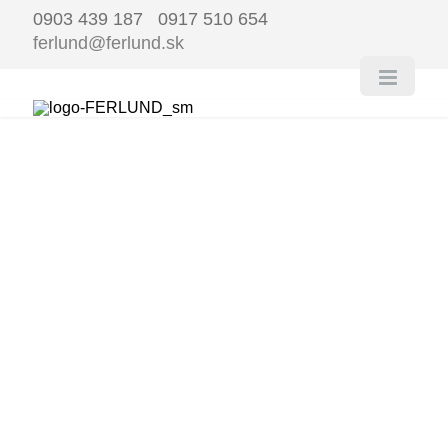
0903 439 187 0917 510 654
ferlund@ferlund.sk
FERLUND
ŠKANDINÁ