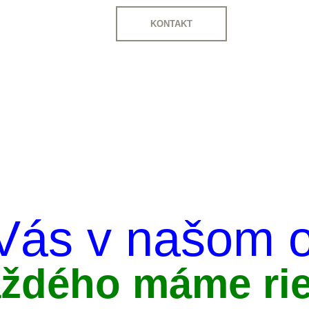
KONTAKT
Vás v našom 
aždého máme rie