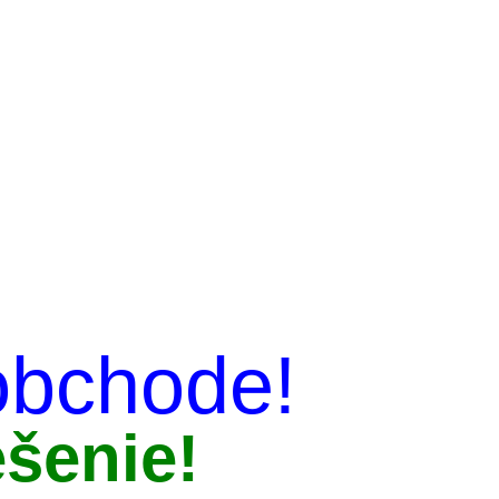
obchode!
šenie!