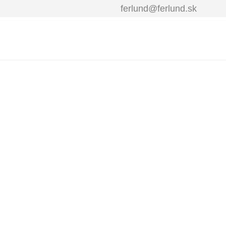
ferlund@ferlund.sk
Ú
LUND ŠKAND
Kvalitný zahradný náby