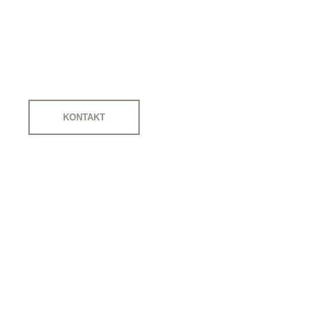
Kvalitný zahradný
nábytok
KONTAKT