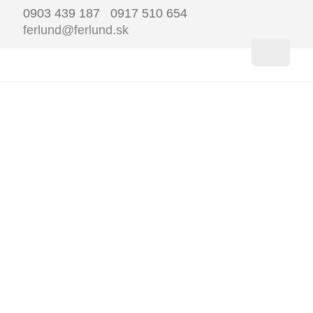
0903 439 187 0917 510 654
ferlund@ferlund.sk
FERLUN
ŠKANDI