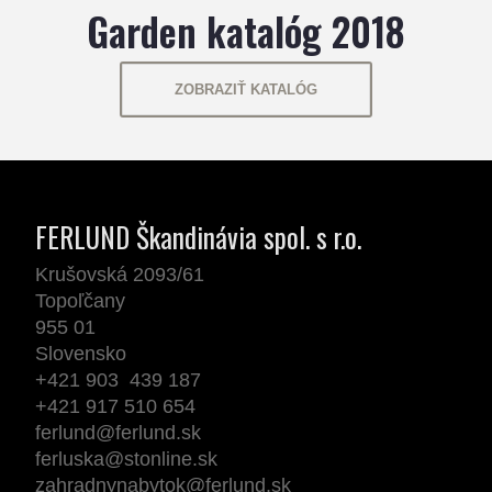
Garden katalóg 2018
ZOBRAZIŤ KATALÓG
FERLUND Škandinávia spol. s r.o.
Krušovská 2093/61
Topoľčany
955 01
Slovensko
+421 903 439 187
+421 917 510 654
ferlund@ferlund.sk
ferluska@stonline.sk
zahradnynabytok@ferlund.sk