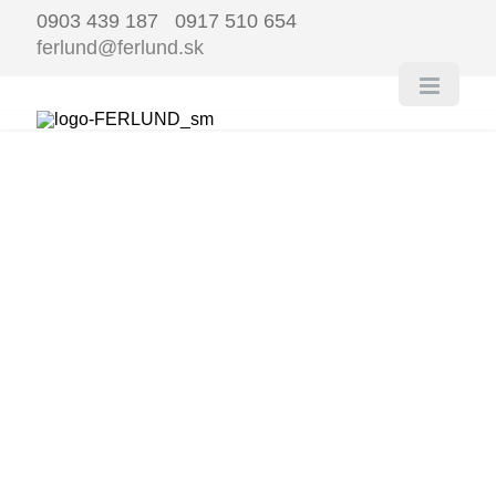
0903 439 187 0917 510 654
ferlund@ferlund.sk
FERLUND
ŠKANDINÁ